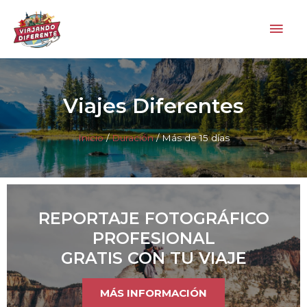
Ir
Men
al
contenido
princ
Viajes Diferentes
Inicio
/
Duración
/ Más de 15 días
REPORTAJE FOTOGRÁFICO
PROFESIONAL
GRATIS CON TU VIAJE
MÁS INFORMACIÓN