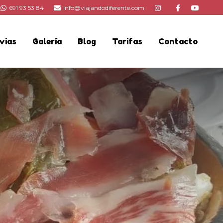
691 93 53 84
info@viajandodiferente.com
vias
Galería
Blog
Tarifas
Contacto