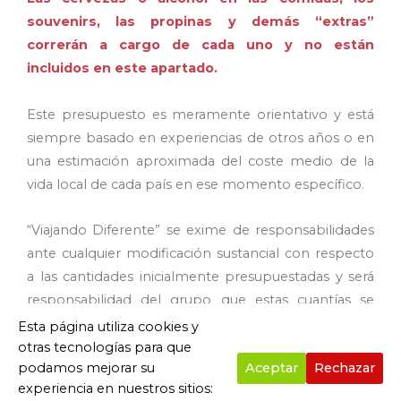
souvenirs, las propinas y demás “extras”
correrán a cargo de cada uno y no están
incluidos en este apartado.
Este presupuesto es meramente orientativo y está
siempre basado en experiencias de otros años o en
una estimación aproximada del coste medio de la
vida local de cada país en ese momento específico.
“Viajando Diferente” se exime de responsabilidades
ante cualquier modificación sustancial con respecto
a las cantidades inicialmente presupuestadas y será
responsabilidad del grupo que estas cuantías se
mantengan o no en función de las decisiones
Esta página utiliza cookies y
tomadas por todos.
otras tecnologías para que
podamos mejorar su
Aceptar
Rechazar
experiencia en nuestros sitios:
El grupo elegirá la figura de un
“tesorero”
encargado