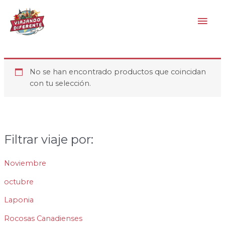
Ir
Men
al
contenido
princ
No se han encontrado productos que coincidan
con tu selección.
Filtrar viaje por:
Noviembre
octubre
Laponia
Rocosas Canadienses