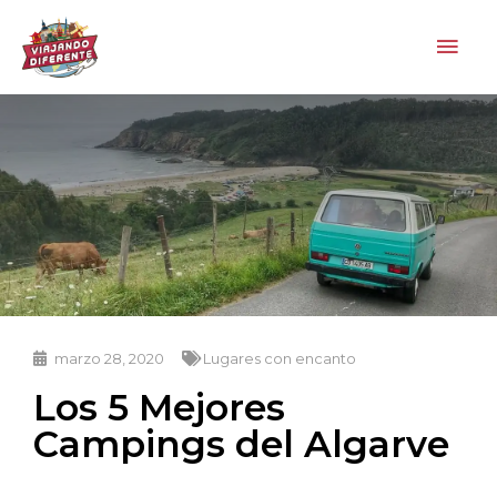
Ir
Men
al
contenido
princ
marzo 28, 2020
Lugares con encanto
Los 5 Mejores
Campings del Algarve