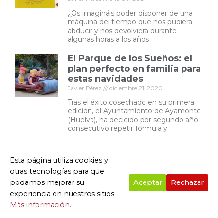
¿Os imagináis poder disponer de una
máquina del tiempo que nos pudiera
abducir y nos devolviera durante
algunas horas a los años
El Parque de los Sueños: el
plan perfecto en familia para
estas navidades
Javier Pérez
diciembre 21, 2020
Tras el éxito cosechado en su primera
edición, el Ayuntamiento de Ayamonte
(Huelva), ha decidido por segundo año
consecutivo repetir fórmula y
Esta página utiliza cookies y
Deja un comentario
otras tecnologías para que
Tu dirección de correo electrónico no será
podamos mejorar su
Aceptar
Rechazar
publicada.
Los campos obligatorios están
experiencia en nuestros sitios:
marcados con
*
Más información.