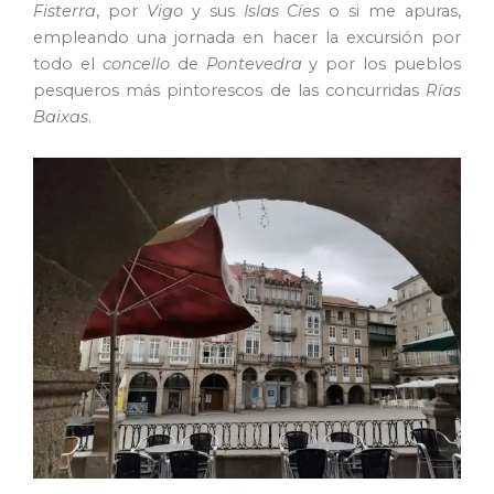
Fisterra
, por
Vigo
y sus
Islas Cíes
o si me apuras,
empleando una jornada en hacer la excursión por
todo el
concello
de
Pontevedra
y por los pueblos
pesqueros más pintorescos de las concurridas
Rías
Baixas
.