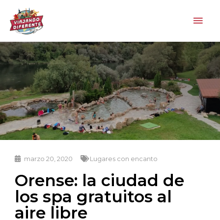
Ir
Men
al
contenido
princ
marzo 20, 2020
Lugares con encanto
Orense: la ciudad de
los spa gratuitos al
aire libre