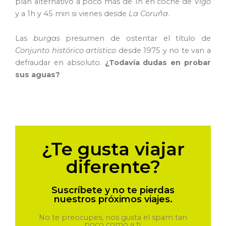
plan alternativo a poco más de 1h en coche de
Vigo
y a 1h y 45 min si vienes desde
La
Coruña
.
Las
burgas
presumen de ostentar el título de
Conjunto histórico artístico
desde 1975 y no te van a
defraudar en absoluto.
¿Todavía dudas en probar
sus aguas?
¿Te gusta viajar
diferente?
Suscríbete y no te pierdas
nuestros próximos viajes.
No te preocupes, nos gusta el spam tan
poco como a ti.