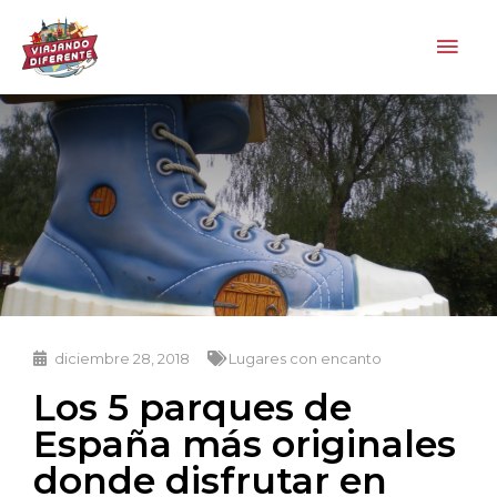
Ir
Men
al
contenido
princ
diciembre 28, 2018
Lugares con encanto
Los 5 parques de
España más originales
donde disfrutar en