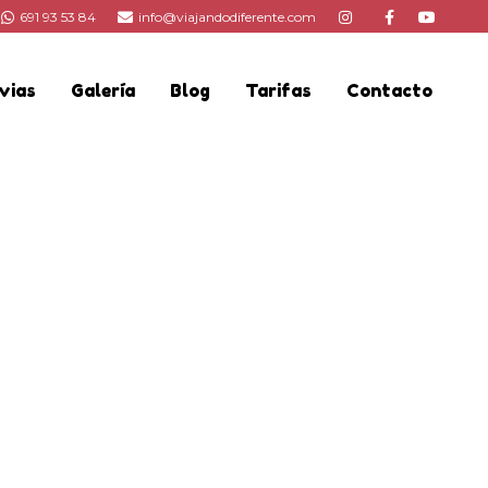
691 93 53 84
info@viajandodiferente.com
vias
Galería
Blog
Tarifas
Contacto