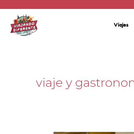
Ir
al
contenido
Viajes
viaje y gastrono