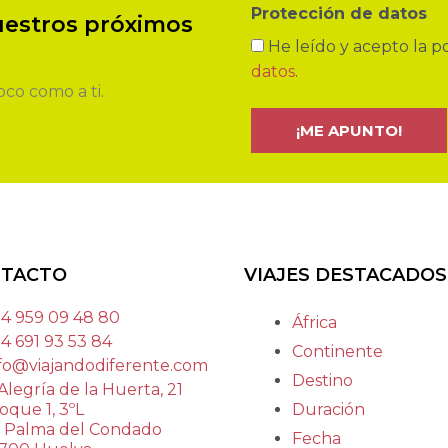
Protección de datos
nuestros próximos
He leído y acepto la po
datos
.
co como a ti.
TACTO
VIAJES DESTACADOS
4 959 09 48 80
África
4 691 93 53 84
Continente
fo@viajandodiferente.com
Destino
Alegría de la Huerta, 21
oque 1, 3ºL
Duración
 Palma del Condado
Fecha