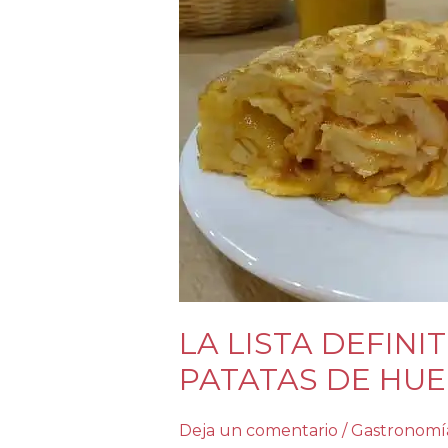
LA
LISTA
DEFINITIVA
CON
LAS
MEJORES
TORTILLAS
DE
PATATAS
DE
HUELVA
Y
SEVILLA
LA LISTA DEFINI
PATATAS DE HUE
Deja un comentario
/
Gastronomí