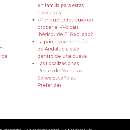
en familia para estas
navidades
¿Por qué todos quieren
probar el «Volcán
Ibérico» de El Repilado?
La primera «postrería»
es
de Andalucía está
ipe
dentro de una cueva
Las Localizaciones
Reales de Nuestras
Series Españolas
Preferidas
Avisos legales
Política de privacidad
Política de cookies