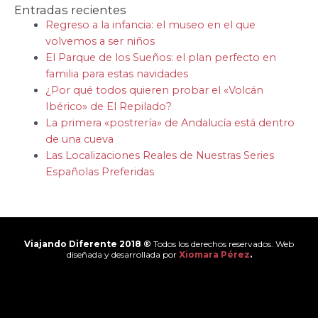
Entradas recientes
Regreso a la infancia: el museo en el que
volvemos a ser niños
El Parque de los Sueños: el plan perfecto en
familia para estas navidades
¿Por qué todos quieren probar el «Volcán
Ibérico» de El Repilado?
La primera «postrería» de Andalucía está dentro
de una cueva
Las Localizaciones Reales de Nuestras Series
Españolas Preferidas
Viajando Diferente 2018 ®
Todos los derechos reservados. Web
diseñada y desarrollada por
Xiomara Pérez
.