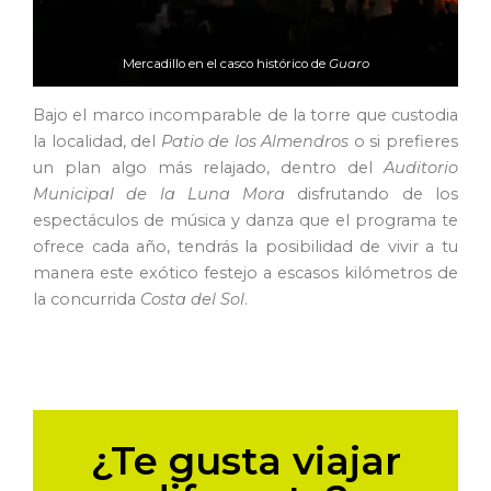
Mercadillo en el casco histórico de
Guaro
Bajo el marco incomparable de la torre que custodia
la localidad, del
Patio de los Almendros
o si prefieres
un plan algo más relajado, dentro del
Auditorio
Municipal
de la Luna Mora
disfrutando de los
espectáculos de música y danza que el programa te
ofrece cada año, tendrás la posibilidad de vivir a tu
manera este exótico festejo a escasos kilómetros de
la concurrida
Costa del Sol
.
¿Te gusta viajar