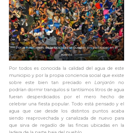
Pocos habitantes de la localidad se quedan sin participar en el
evento
Por todos es conocida la calidad del agua de este
municipio y por la propia conciencia social que existe
sobre este bien tan preciado en
Lanjarón
no
podrían dormir tranquilos si tantísimos litros de agua
fueran desperdiciados por el mero hecho de
celebrar una fiesta popular. Todo está pensado y el
agua que cae desde los distintos puntos acaba
siendo reaprovechada y canalizada de nuevo para
que sirva de regadío de las fincas ubicadas en la
ladera de la parte baja del pueblo.