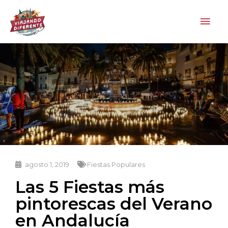
Ir
Men
al
contenido
princ
agosto 1, 2019
Fiestas Populares
Las 5 Fiestas más
pintorescas del Verano
en Andalucía