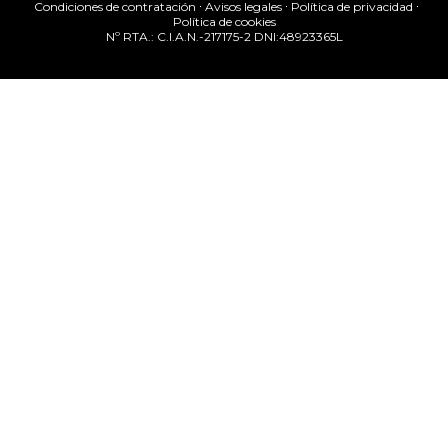
Condiciones de contratación
Avisos legales
Política de privacidad
Política de cookies
Nº RTA.: C.I.A.N.-217175-2 DNI:48923365L