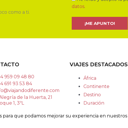
datos
.
co como a ti.
TACTO
VIAJES DESTACADOS
4 959 09 48 80
África
4 691 93 53 84
Continente
fo@viajandodiferente.com
Destino
Alegría de la Huerta, 21
oque 1, 3ºL
Duración
 Palma del Condado
Fecha
700 Huelva
ías para que podamos mejorar su experiencia en nuestros s
Laponia
Nivel de aventura