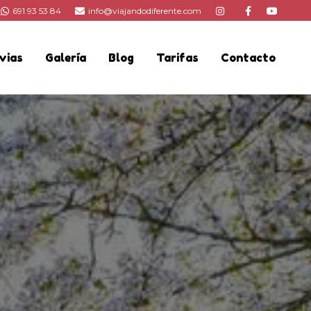
691 93 53 84
info@viajandodiferente.com
vias
Galería
Blog
Tarifas
Contacto