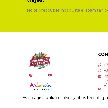
viajes.
No te preocupes, nos gusta el spam tan po
CON
+3
+3
in
C/
Bl
TURISMO
La
21
Esta página utiliza cookies y otras tecnolog
Pago seguro