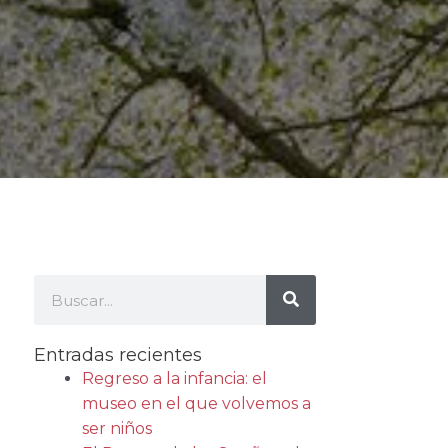
Buscar
Buscar
Entradas recientes
Regreso a la infancia: el
museo en el que volvemos a
ser niños