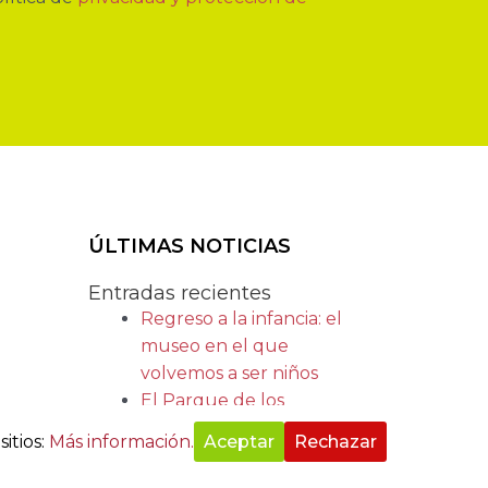
ÚLTIMAS NOTICIAS
Entradas recientes
Regreso a la infancia: el
museo en el que
volvemos a ser niños
El Parque de los
Sueños: el plan perfecto
itios:
Más información.
Aceptar
Rechazar
en familia para estas
navidades