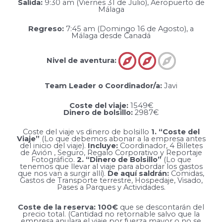
Salida:
9:30 am (Viernes 31 de Julio), Aeropuerto de
Málaga
Regreso:
7:45 am (Domingo 16 de Agosto), a
Málaga desde Canadá
Nivel de aventura:
Team Leader o Coordinador/a:
Javi
Coste del viaje:
1549€
Dinero de bolsillo:
2987€
Coste del viaje vs dinero de bolsillo
1. “Coste del
Viaje”
(Lo que debemos abonar a la empresa antes
del inicio del viaje).
Incluye:
Coordinador, 4 Billetes
de Avión , Seguro, Regalo Corporativo y Reportaje
Fotográfico.
2. “Dinero de Bolsillo”
(Lo que
tenemos que llevar al viaje para abordar los gastos
que nos van a surgir allí).
De aquí saldrán:
Comidas,
Gastos de Transporte terrestre, Hospedaje, Visado,
Pases a Parques y Actividades.
Coste de la reserva:
100€
que se descontarán del
precio total. (Cantidad no retornable salvo que la
empresa anulara el viaje por fuerza mayor o no se