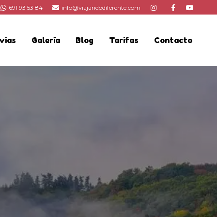
691 93 53 84
info@viajandodiferente.com
vias
Galería
Blog
Tarifas
Contacto