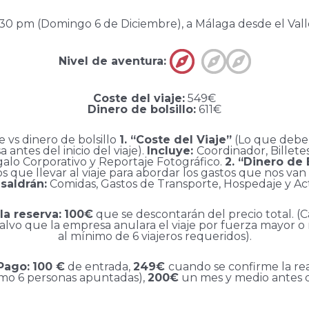
30 pm (Domingo 6 de Diciembre), a Málaga desde el Vall
Nivel de aventura:
Coste del viaje:
549€
Dinero de bolsillo:
611€
e vs dinero de bolsillo
1. “Coste del Viaje”
(Lo que debe
 antes del inicio del viaje).
Incluye:
Coordinador, Billete
alo Corporativo y Reportaje Fotográfico.
2. “Dinero de 
que llevar al viaje para abordar los gastos que nos van a 
saldrán:
Comidas, Gastos de Transporte, Hospedaje y Act
la reserva:
100€
que se descontarán del precio total. (
alvo que la empresa anulara el viaje por fuerza mayor o 
al mínimo de 6 viajeros requeridos).
Pago:
100 €
de entrada,
249€
cuando se confirme la rea
imo 6 personas apuntadas),
200€
un mes y medio antes de