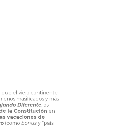
 que el viejo continente
, menos masificados y más
ajando Diferente
, os
de la Constitución
en
 las vacaciones de
go
(como
bonus
y “país