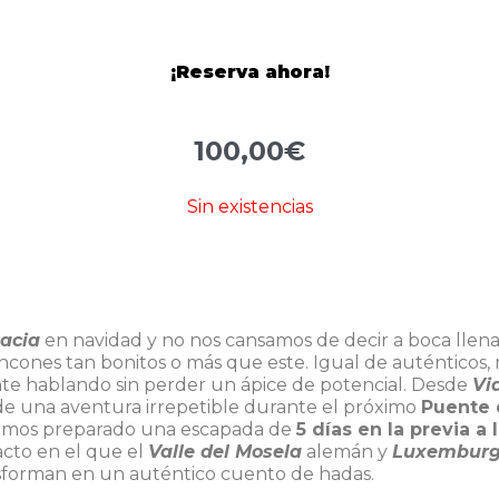
¡Reserva ahora!
100,00
€
Sin existencias
sacia
en navidad y no nos cansamos de decir a boca llena
rincones tan bonitos o más que este. Igual de auténticos
e hablando sin perder un ápice de potencial. Desde
Vi
de una aventura irrepetible durante el próximo
Puente 
hemos preparado una escapada de
5 días en la previa a
cto en el que el
Valle del Mosela
alemán y
Luxembur
nsforman en un auténtico cuento de hadas.