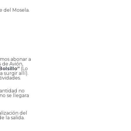
e del Mosela.
mos abonar a
s de Avión,
Bolsillo”
(Lo
surgir allí).
ividades.
Cantidad no
no se llegara
lización del
 la salida.