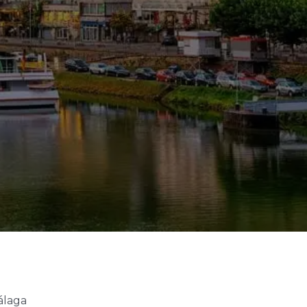
álaga