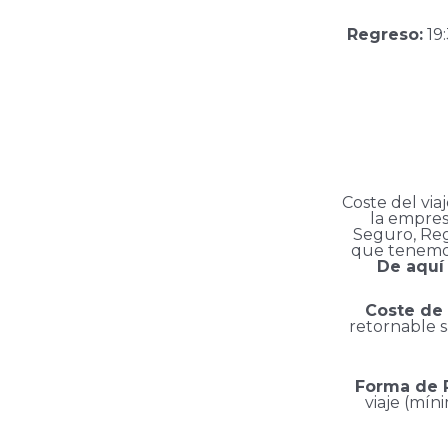
Regreso:
19:
Coste del viaj
la empresa
Seguro, Reg
que tenemos 
De aquí 
Coste de 
retornable s
Forma de 
viaje (mín