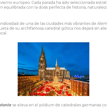
invierno europeo. Cada parada ha sido seleccionada estr
 equilibrada con la dosis perfecta de historia, naturale
diosidad de una de las ciudades más vibrantes de
Alem
ueta de su archifamosa catedral gótica nos dejará sin ali
cal.
olonia
se eleva en el pódium de catedrales germanas co