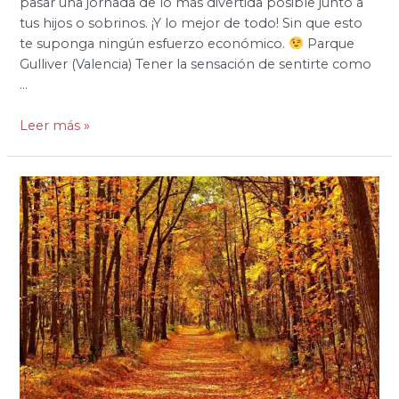
pasar una jornada de lo más divertida posible junto a
tus hijos o sobrinos. ¡Y lo mejor de todo! Sin que esto
te suponga ningún esfuerzo económico.
Parque
Gulliver (Valencia) Tener la sensación de sentirte como
…
Leer más »
Las
7
mejores
rutas
de
senderismo
para
hacer
en
familia
en