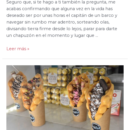
Seguro que, si te hago a ti también la pregunta, me
acabas confirmando que alguna vez en la vida has
deseado ser por unas horas el capitán de un barco y
navegar sin rumbo mar adentro, sorteando olas,
divisando tierra firme desde lo lejos, parar para darte
un chapuzón en el momento y lugar que …
Leer más »
6
ideas
para
merendolas
originales
en
Sevilla