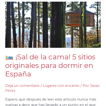
¡Sal
de
la
cama!
5
sitios
originales
para
dormir
¡Sal de la cama! 5 sitios
en
originales para dormir en
España
España
Deja un comentario
/
Lugares con encanto
/ Por
Javier
Pérez
Espero que después de leer este artículo nunca más
vuelvas a decir que has llegado a un punto en el que