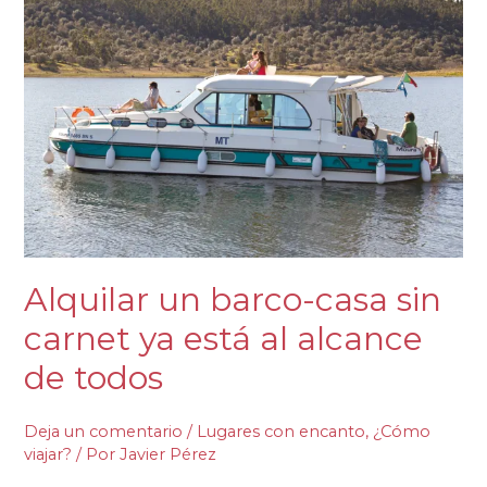
un
barco-
casa
sin
carnet
ya
está
al
alcance
de
todos
Alquilar un barco-casa sin
carnet ya está al alcance
de todos
Deja un comentario
/
Lugares con encanto
,
¿Cómo
viajar?
/ Por
Javier Pérez