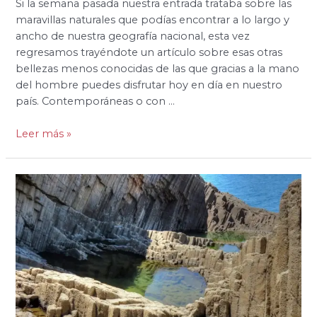
Si la semana pasada nuestra entrada trataba sobre las
maravillas naturales que podías encontrar a lo largo y
ancho de nuestra geografía nacional, esta vez
regresamos trayéndote un artículo sobre esas otras
bellezas menos conocidas de las que gracias a la mano
del hombre puedes disfrutar hoy en día en nuestro
país. Contemporáneas o con …
Leer más »
Las
7
Maravillas
Naturales
de
España
más
desconocidas