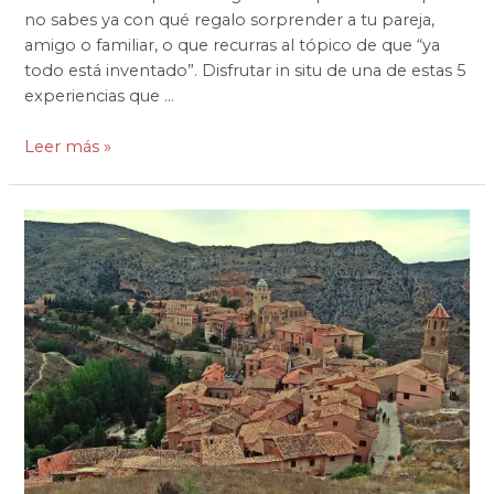
no sabes ya con qué regalo sorprender a tu pareja,
amigo o familiar, o que recurras al tópico de que “ya
todo está inventado”. Disfrutar in situ de una de estas 5
experiencias que …
Leer más »
¿Has
estado?
Los
20
pueblos
más
bonitos
de
España
(Primera
parte)