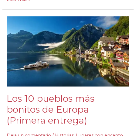
Los
10
pueblos
más
bonitos
de
Europa
(Primera
entrega)
Los 10 pueblos más
bonitos de Europa
(Primera entrega)
Deja un comentario
/
Historias
,
Lugares con encanto
,