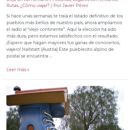
Rutas
,
¿Cómo viajar?
/ Por
Javier Pérez
Si hace unas semanas te traía el listado definitivo de los
pueblos más bellos de nuestro país, ahora ampliamos
el radio al “viejo continente”. Aquí la elección ha sido
más dura, pero estamos satisfechos con el resultado.
¡Espero que hagan mayores tus ganas de conocerlos,
viajero! Hallstatt (Austria) Este pueblecito alpino de
postal se encuentra …
Leer más »
Los
5
parques
de
España
más
originales