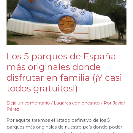
donde
disfrutar
en
familia
(¡Y
casi
todos
gratuitos!)
Los 5 parques de España
más originales donde
disfrutar en familia (¡Y casi
todos gratuitos!)
Deja un comentario
/
Lugares con encanto
/ Por
Javier
Pérez
Por aquí te traemos el listado definitivo de los 5
parques más originales de nuestro país donde poder